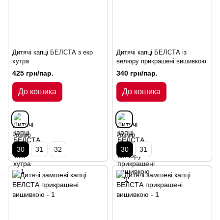
Дитячі капці БЕЛСТА з еко
Дитячі капці БЕЛСТА із
хутра
велюру прикрашені вишивкою
425 грн/пар.
340 грн/пар.
До кошика
До кошика
Розмір
Розмір
30
31
32
30
31