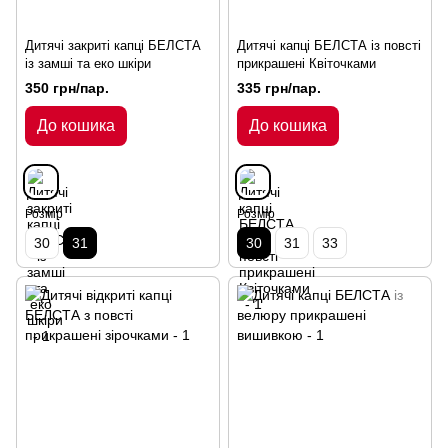
Дитячі закриті капці БЕЛСТА
Дитячі капці БЕЛСТА із повсті
із замші та еко шкіри
прикрашені Квіточками
350 грн/пар.
335 грн/пар.
До кошика
До кошика
Розмір
Розмір
30
31
30
31
33