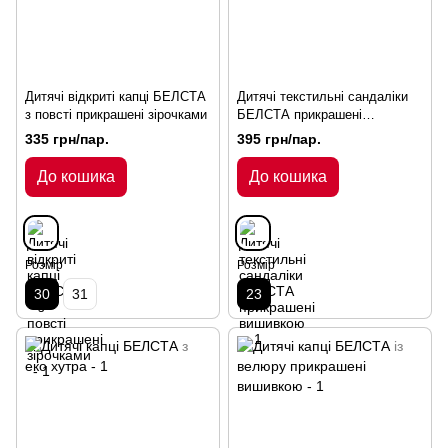
Дитячі відкриті капці БЕЛСТА
Дитячі текстильні сандаліки
з повсті прикрашені зірочками
БЕЛСТА прикрашені
вишивкою
335 грн/пар.
395 грн/пар.
До кошика
До кошика
Розмір
Розмір
30
31
23