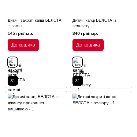
Дитячі закриті капці БЕЛСТА
Дитячі капці БЕЛСТА із
із замші
вельвету
145 грн/пар.
340 грн/пар.
До кошика
До кошика
Розмір
Розмір
31
31