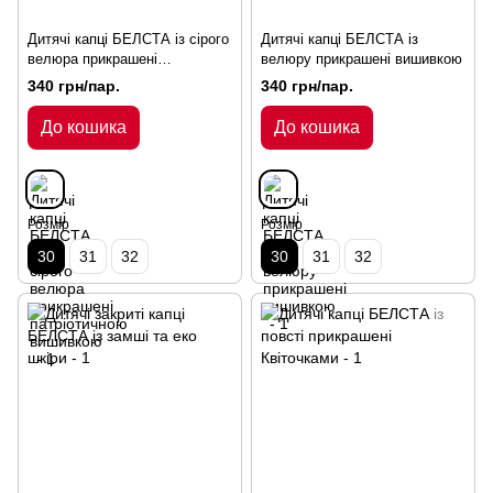
Дитячі капці БЕЛСТА із сірого
Дитячі капці БЕЛСТА із
велюра прикрашені
велюру прикрашені вишивкою
патріотичною вишивкою
340 грн/пар.
340 грн/пар.
До кошика
До кошика
Розмір
Розмір
30
31
32
30
31
32