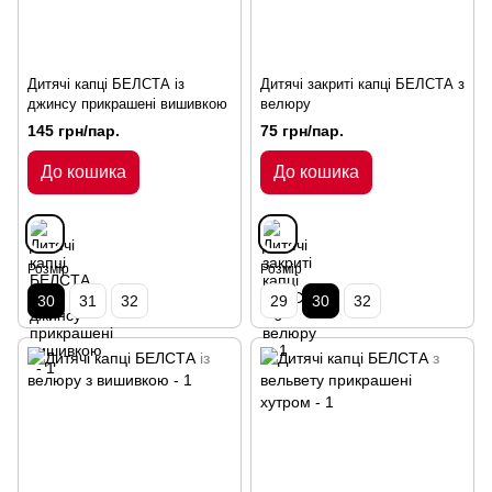
Дитячі капці БЕЛСТА із
Дитячі закриті капці БЕЛСТА з
джинсу прикрашені вишивкою
велюру
145 грн/пар.
75 грн/пар.
До кошика
До кошика
Розмір
Розмір
30
31
32
29
30
32