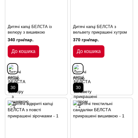
Дитячі капці БЕЛСТА із
Дитячі капці БЕЛСТА з
велюру з вишивкою
вельвету прикрашені хутром
340 грн/пар.
370 грн/пар.
До кошика
До кошика
Розмір
Розмір
30
30