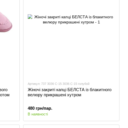
Артикул: 737 3036 С-15 3036 С-15 голубой
вого
Жіночі закриті капці БЕЛСТА із блакитного
ротом
велюру прикрашені хутром
480 грн/пар.
В наявності