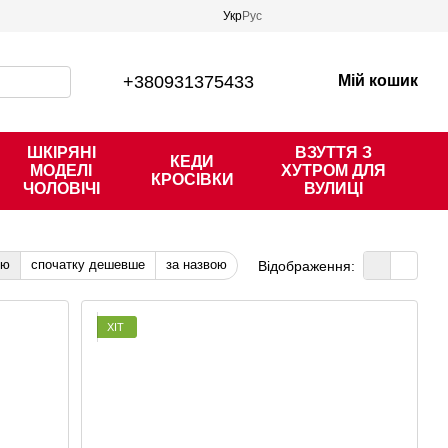
Укр
Рус
+380931375433
Мій кошик
ШКІРЯНІ
ВЗУТТЯ З
КЕДИ
МОДЕЛІ
ХУТРОМ ДЛЯ
КРОСІВКИ
ЧОЛОВІЧІ
ВУЛИЦІ
тю
спочатку дешевше
за назвою
Відображення:
ХІТ