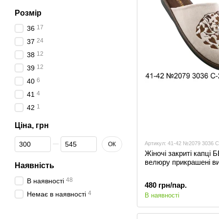
Розмір
17
36
24
37
12
38
12
39
6
40
4
41
1
42
Ціна, грн
От Ціна, грн
До Ціна, грн
Артикул: 41-42 №2079 3036 С
ОК
Жіночі закриті капці
велюру прикрашені в
Наявність
48
В наявності
480 грн/пар.
4
Немає в наявності
В наявності