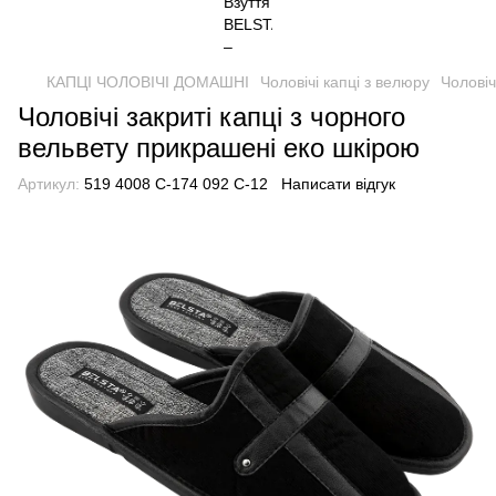
КАПЦІ ЧОЛОВІЧІ ДОМАШНІ
Чоловічі капці з велюру
Чоловіч
Чоловічі закриті капці з чорного
вельвету прикрашені еко шкірою
Артикул:
519 4008 С-174 092 С-12
Написати відгук