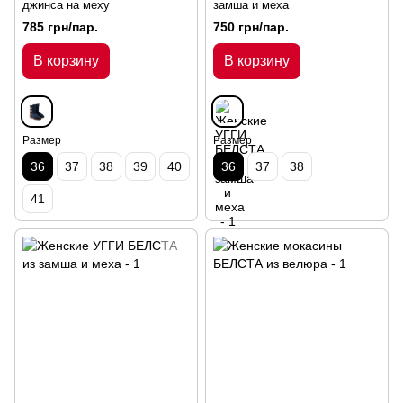
джинса на меху
замша и меха
785 грн/пар.
750 грн/пар.
В корзину
В корзину
Размер
Размер
36
37
38
39
40
36
37
38
41