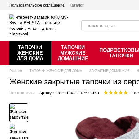
Перейти к основному контенту
Пользовательское соглашение
Каталог
ТАПОЧКИ
ТАПОЧКИ
ПОДРОСТКОВ
ЖЕНСКИЕ
МУЖСКИЕ
ТАПОЧКИ
ДЛЯ ДОМА
ДОМАШНИЕ
Главная
ТАПОЧКИ ЖЕНСКИЕ ДЛЯ ДОМА
ЗАКРЫТЫЕ ДОМАШНИЕ
Ж
Женские закрытые тапочки из серо
Нет в наличии
Артикул: 88-19 194 С-1 076 С-160
1 от