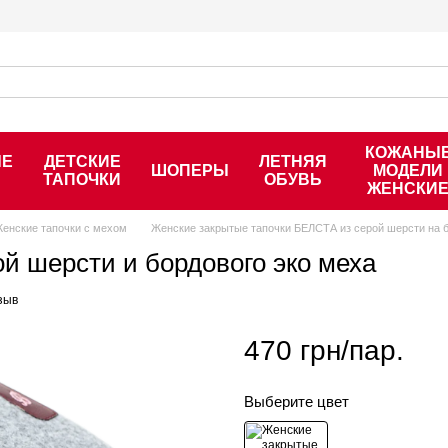
КОЖАНЫ
ЫЕ
ДЕТСКИЕ
ЛЕТНЯЯ
ШОПЕРЫ
МОДЕЛИ
ТАПОЧКИ
ОБУВЬ
ЖЕНСКИ
енские тапочки с мехом
Женские закрытые тапочки БЕЛСТА из серой шерсти на 
й шерсти и бордового эко меха
зыв
470 грн/пар.
Выберите цвет