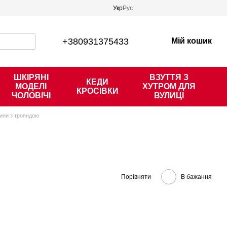
Укр
Рус
+380931375433
Мій кошик
ШКІРЯНІ
ВЗУТТЯ З
КЕДИ
МОДЕЛІ
ХУТРОМ ДЛЯ
КРОСІВКИ
ЧОЛОВІЧІ
ВУЛИЦІ
чини з трояндою
Порівняти
В бажання