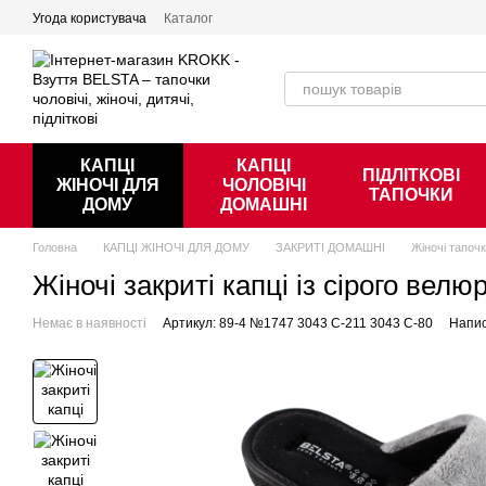
Перейти к основному контенту
Угода користувача
Каталог
КАПЦІ
КАПЦІ
ПІДЛІТКОВІ
ЖІНОЧІ ДЛЯ
ЧОЛОВІЧІ
ТАПОЧКИ
ДОМУ
ДОМАШНІ
Головна
КАПЦІ ЖІНОЧІ ДЛЯ ДОМУ
ЗАКРИТІ ДОМАШНІ
Жіночі тапоч
Жіночі закриті капці із сірого ве
Немає в наявності
Артикул: 89-4 №1747 3043 С-211 3043 С-80
Напис