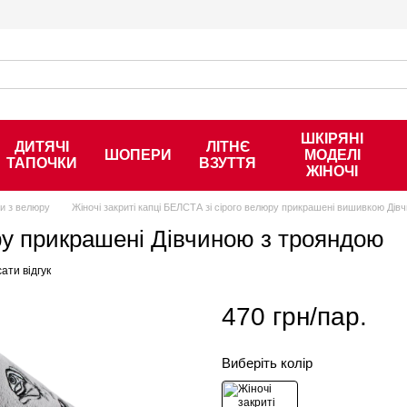
ШКІРЯНІ
ДИТЯЧІ
ЛІТНЄ
ШОПЕРИ
МОДЕЛІ
ТАПОЧКИ
ВЗУТТЯ
ЖІНОЧІ
ки з велюру
Жіночі закриті капці БЕЛСТА зі сірого велюру прикрашені вишивкою Дів
люру прикрашені Дівчиною з трояндою
ати відгук
470 грн/пар.
Виберіть колір