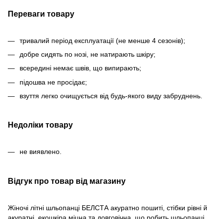
Переваги товару
тривалий період експлуатації (не менше 4 сезонів);
добре сидять по нозі, не натирають шкіру;
всередині немає швів, що випирають;
підошва не просідає;
взуття легко очищується від будь-якого виду забруднень.
Недоліки товару
не виявлено.
Відгук про товар від магазину
Жіночі літні шльопанці БЕЛСТА акуратно пошиті, стібки рівні й
акуратні, екошкіра міцна та довговічна, що робить шльопанці