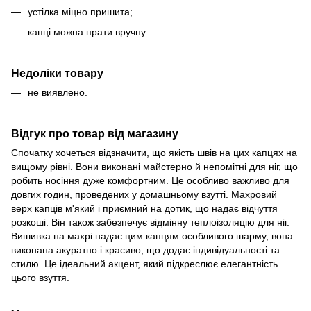
устілка міцно пришита;
капці можна прати вручну.
Недоліки товару
не виявлено.
Відгук про товар від магазину
Спочатку хочеться відзначити, що якість швів на цих капцях на
вищому рівні. Вони виконані майстерно й непомітні для ніг, що
робить носіння дуже комфортним. Це особливо важливо для
довгих годин, проведених у домашньому взутті. Махровий
верх капців м'який і приємний на дотик, що надає відчуття
розкоші. Він також забезпечує відмінну теплоізоляцію для ніг.
Вишивка на махрі надає цим капцям особливого шарму, вона
виконана акуратно і красиво, що додає індивідуальності та
стилю. Це ідеальний акцент, який підкреслює елегантність
цього взуття.