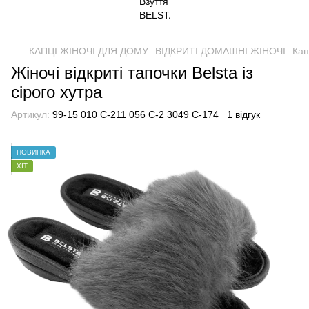
КАПЦІ ЖІНОЧІ ДЛЯ ДОМУ
ВІДКРИТІ ДОМАШНІ ЖІНОЧІ
Кап
Жіночі відкриті тапочки Belsta із
сірого хутра
Артикул:
99-15 010 С-211 056 С-2 3049 С-174
1 відгук
НОВИНКА
ХІТ