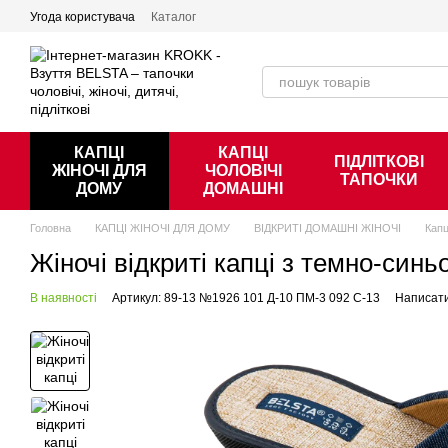
Перейти к основному контенту
Угода користувача
Каталог
КАПЦІ
КАПЦІ
ПІДЛІТКОВІ
ЖІНОЧІ ДЛЯ
ЧОЛОВІЧІ
ТАПОЧКИ
ДОМУ
ДОМАШНІ
Головна
КАПЦІ ЖІНОЧІ ДЛЯ ДОМУ
ВІДКРИТІ ДОМАШНІ ЖІНОЧІ
Капц
Жіночі відкриті капці з темно-си
В наявності
Артикул: 89-13 №1926 101 Д-10 ПМ-3 092 C-13
Написати