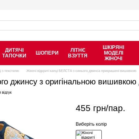
ШКІРЯНІ
ДИТЯЧІ
ЛІТНЄ
ШОПЕРИ
МОДЕЛІ
ТАПОЧКИ
ВЗУТТЯ
ЖІНОЧІ
і з текстилю
Жіночі відкриті капці БЕЛСТА з синього джинса прикрашені вишивкою
нього джинсу з оригінальною вишивкою
 відгук
455 грн/пар.
Виберіть колір