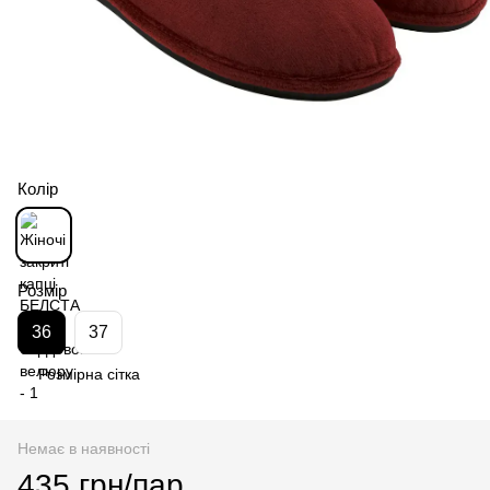
Колір
Розмір
36
37
Розмірна сітка
Немає в наявності
435 грн/пар.