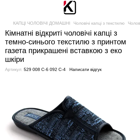
КАПЦІ ЧОЛОВІЧІ ДОМАШНІ
Чоловічі капці з текстилю
Чолов
Кімнатні відкриті чоловічі капці з
темно-синього текстилю з принтом
газета прикрашені вставкою з еко
шкіри
Артикул:
529 008 С-6 092 С-4
Написати відгук