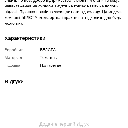
сидить по нозі, добре підтримується склепіння стопи і знижує
навантаження на суглоби. Взуття не ковзає навіть на вологій
підлозі. Підошва повністю захищає ноги від холоду. Ця модель
компанії БЕЛСТА, комфортна і практична, підходить для будь-
якого віку.
Характеристики
Виробник
БЕЛСТА
Матеріал
Текстиль
Підошва
Поліуретан
Відгуки
Додайте перший відгук