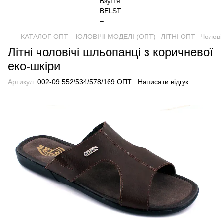
КАТАЛОГ ОПТ
ЧОЛОВІЧІ МОДЕЛІ (ОПТ)
ЛІТНІ ОПТ
Чолов
Літні чоловічі шльопанці з коричневої
еко-шкіри
Артикул:
002-09 552/534/578/169 ОПТ
Написати відгук