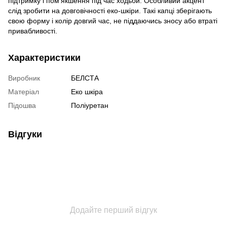
підтримку і пом'якшення під час ходьби. Особливий акцент
слід зробити на довговічності еко-шкіри. Такі капці зберігають
свою форму і колір довгий час, не піддаючись зносу або втраті
привабливості.
Характеристики
Виробник
БЕЛСТА
Матеріал
Еко шкіра
Підошва
Поліуретан
Відгуки
Додайте перший відгук