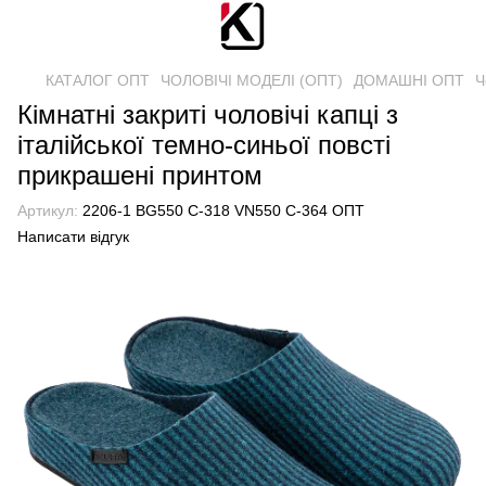
КАТАЛОГ ОПТ
ЧОЛОВІЧІ МОДЕЛІ (ОПТ)
ДОМАШНІ ОПТ
Ч
Кімнатні закриті чоловічі капці з
італійської темно-синьої повсті
прикрашені принтом
Артикул:
2206-1 BG550 C-318 VN550 C-364 ОПТ
Написати відгук