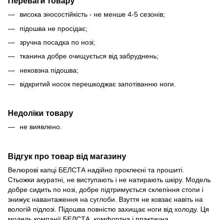
Переваги товару
висока зносостійкість - не менше 4-5 сезонів;
підошва не просідає;
зручна посадка по нозі;
тканина добре очищується від забруднень;
нековзна підошва;
відкритий носок перешкоджає запотіванню ноги.
Недоліки товару
не виявлено.
Відгук про товар від магазину
Велюрові капці БЕЛСТА надійно проклеєні та прошиті.
Стьожки акуратні, не виступають і не натирають шкіру. Модель
добре сидить по нозі, добре підтримується склепіння стопи і
знижує навантаження на суглоби. Взуття не ковзає навіть на
вологій підлозі. Підошва повністю захищає ноги від холоду. Ця
модель компанії БЕЛСТА, комфортна і практична.