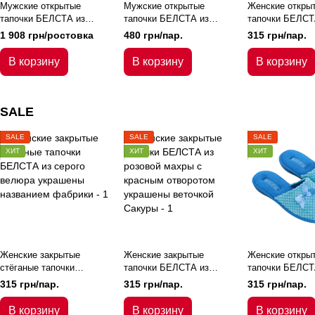
Мужские открытые
Мужские открытые
Женские откры
тапочки БЕЛСТА из
тапочки БЕЛСТА из
тапочки БЕЛСТ
велюра украшены
итальянского войлока
голубого велюр
1 908 грн/ростовка
480 грн/пар.
315 грн/пар.
вышивкой
украшены вышивкой
украшены атла
бантиком
В корзину
В корзину
В корзину
SALE
SALE
SALE
SALE
ХИТ
ХИТ
ХИТ
Женские закрытые
Женские закрытые
Женские откры
стёганые тапочки
тапочки БЕЛСТА из
тапочки БЕЛСТ
БЕЛСТА из серого
розовой махры с красным
голубого велюр
315 грн/пар.
315 грн/пар.
315 грн/пар.
велюра украшены
отворотом украшены
украшены атла
названием фабрики
веточкой Сакуры
бантиком
В корзину
В корзину
В корзину