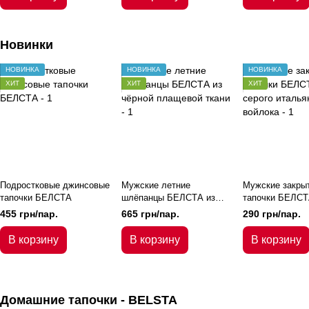
Новинки
НОВИНКА
НОВИНКА
НОВИНКА
ХИТ
ХИТ
ХИТ
Подростковые джинсовые
Мужские летние
Мужские закры
тапочки БЕЛСТА
шлёпанцы БЕЛСТА из
тапочки БЕЛСТ
чёрной плащевой ткани
серого итальян
455 грн/пар.
665 грн/пар.
290 грн/пар.
войлока
В корзину
В корзину
В корзину
Домашние тапочки - BELSTA