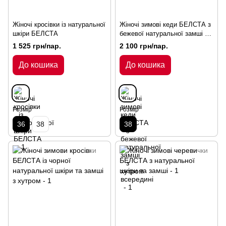
Жіночі кросівки із натуральної
Жіночі зимові кеди БЕЛСТА з
шкіри БЕЛСТА
бежевої натуральної замші з
хутром всередині
1 525 грн/пар.
2 100 грн/пар.
До кошика
До кошика
Розмір
Розмір
36
38
38