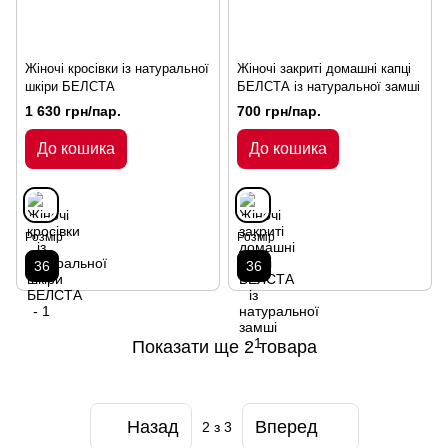
Жіночі кросівки із натуральної
Жіночі закриті домашні капці
шкіри БЕЛСТА
БЕЛСТА із натуральної замші
1 630 грн/пар.
700 грн/пар.
До кошика
До кошика
Розмір
Розмір
36
36
Показати ще 2 товара
Назад
Вперед
2
з 3