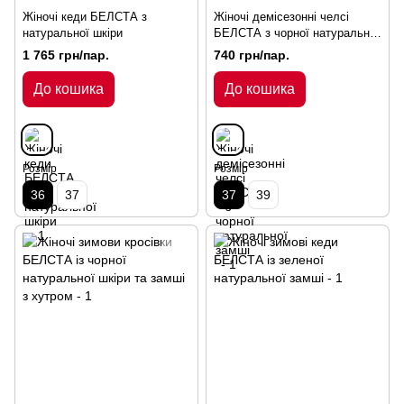
Жіночі кеди БЕЛСТА з
Жіночі демісезонні челсі
натуральної шкіри
БЕЛСТА з чорної натуральної
замші
1 765 грн/пар.
740 грн/пар.
До кошика
До кошика
Розмір
Розмір
36
37
37
39