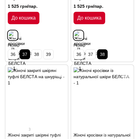
1 525 грн/пар.
1 525 грн/пар.
До кошика
До кошика
Розмір
Розмір
36
37
38
39
36
37
38
3
Жіночі закриті шкіряні туфлі
Жіночі кросівки із натуральної