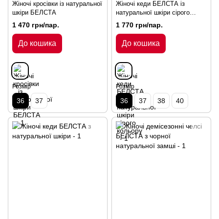
Жіночі кросівки із натуральної
Жіночі кеди БЕЛСТА із
шкіри БЕЛСТА
натуральної шкіри сірого
кольору
1 470 грн/пар.
1 770 грн/пар.
До кошика
До кошика
Розмір
Розмір
36
37
36
37
38
40