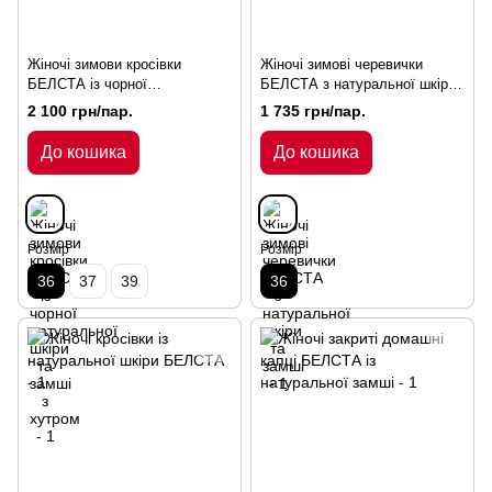
Жіночі зимови кросівки
Жіночі зимові черевички
БЕЛСТА із чорної
БЕЛСТА з натуральної шкіри
натуральної шкіри та замші з
та замші
2 100 грн/пар.
1 735 грн/пар.
хутром
До кошика
До кошика
Розмір
Розмір
36
37
39
36