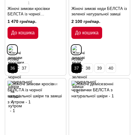
1
Жіночі зимови кросівки
Жіночі зимові кеди БЕЛСТА із
БЕЛСТА із чорної
зеленої натуральної замші
натуральної шкіри та замші з
1 470 грн/пар.
2 100 грн/пар.
хутром
До кошика
До кошика
Розмір
Розмір
36
37
37
38
39
40