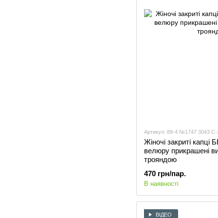
Артикул: 89-4 №1747 3043 С-
Жіночі закриті капці
велюру прикрашені в
трояндою
470 грн/пар.
В наявності
ВІДЕО