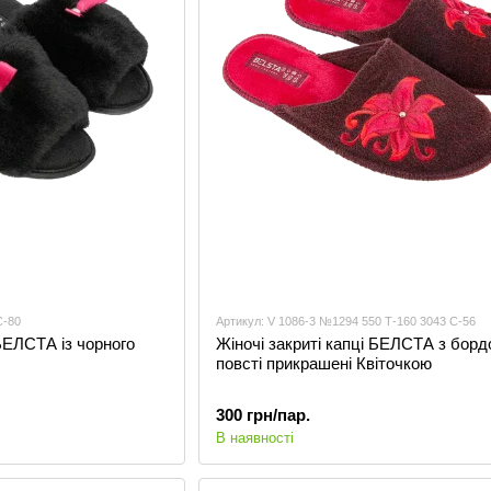
С-80
Артикул: V 1086-3 №1294 550 Т-160 3043 С-56
 БЕЛСТА із чорного
Жіночі закриті капці БЕЛСТА з борд
повсті прикрашені Квіточкою
300 грн/пар.
В наявності