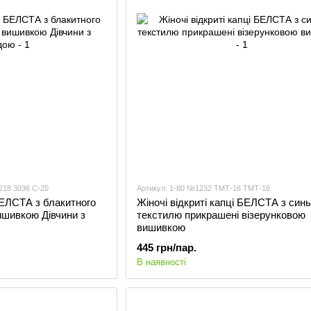
218 3036 С-20
Артикул: 1-80 №1232 ТМТ-16 ТМТ-16
 БЕЛСТА з блакитного
Жіночі відкриті капці БЕЛСТА з синь
ишивкою Дівчини з
текстилю прикрашені візерунковою
вишивкою
445 грн/пар.
В наявності