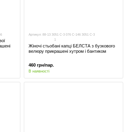
56
Артикул: 88-13 3051 С-3 076 С-146 3051 С-3
1
вої
ашені
Жіночі стьобані капці БЕЛСТА з бузкового
велюру прикрашені хутром і бантиком
460 грн/пар.
В наявності