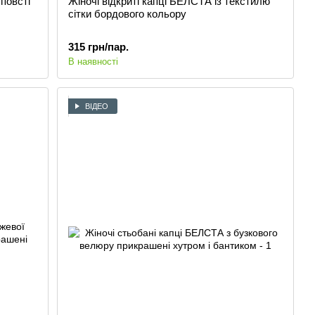
 повсті
Жіночі відкриті капці БЕЛСТА із текстилю
сітки бордового кольору
315 грн/пар.
В наявності
ВІДЕО