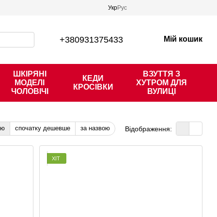
Укр
Рус
+380931375433
Мій кошик
ШКІРЯНІ
ВЗУТТЯ З
КЕДИ
МОДЕЛІ
ХУТРОМ ДЛЯ
КРОСІВКИ
ЧОЛОВІЧІ
ВУЛИЦІ
тю
спочатку дешевше
за назвою
Відображення:
ХІТ