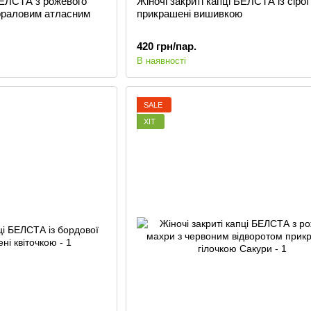
 БЕЛСТА з рожевого
Жіночі закриті капці БЕЛСТА із сірої
ораловим атласним
прикрашені вишивкою
420 грн/пар.
В наявності
SALE
ХІТ