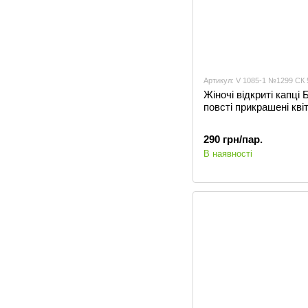
Артикул: V 1085-1 №1299 СК 
Жіночі відкриті капці
повсті прикрашені кві
290 грн/пар.
В наявності