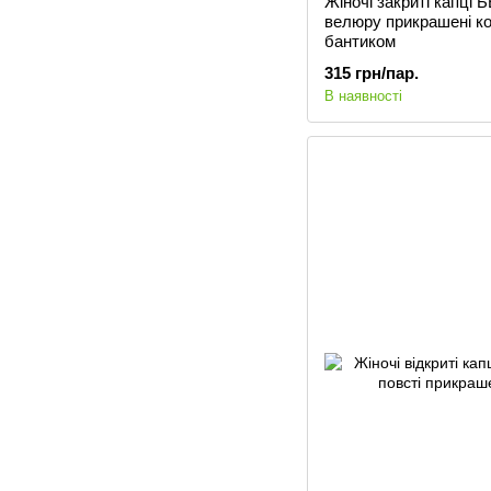
Жіночі закриті капці
велюру прикрашені к
бантиком
315 грн/пар.
В наявності