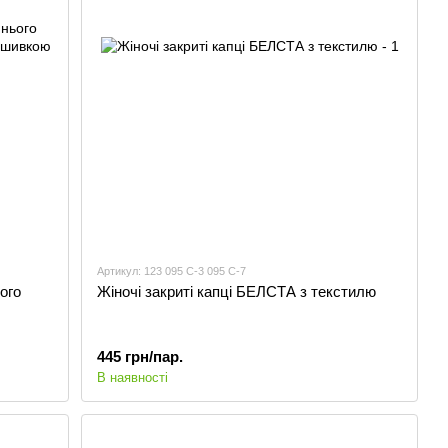
Артикул: 123 095 С-3 095 С-7
ого
Жіночі закриті капці БЕЛСТА з текстилю
445 грн/пар.
В наявності