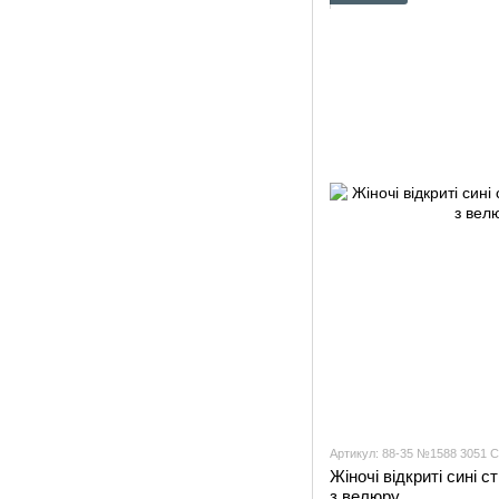
Артикул: 88-35 №1588 3051 С
Жіночі відкриті сині 
з велюру