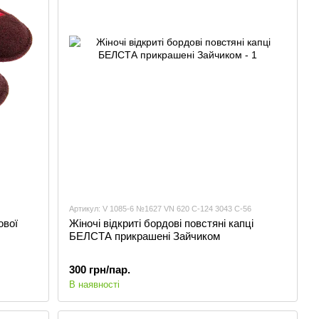
Артикул: V 1085-6 №1627 VN 620 С-124 3043 С-56
ової
Жіночі відкриті бордові повстяні капці
БЕЛСТА прикрашені Зайчиком
300 грн/пар.
В наявності