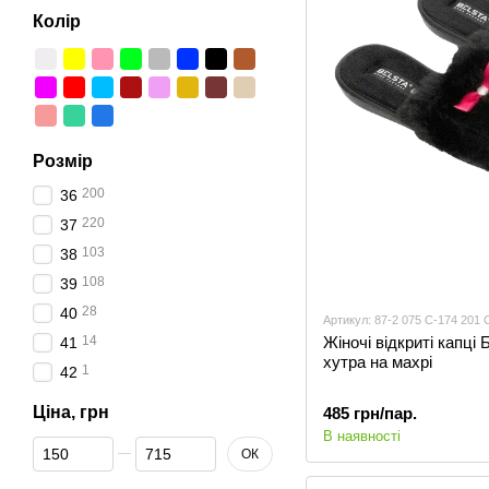
Колір
Розмір
200
36
220
37
103
38
108
39
28
40
Артикул: 87-2 075 С-174 201 
14
Жіночі відкриті капці
41
хутра на махрі
1
42
Ціна, грн
485 грн/пар.
В наявності
От Ціна, грн
До Ціна, грн
ОК