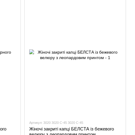
Артикул: 3020 3020 С-45 3020 С-45
ого
Жіночі закриті капці БЕЛСТА із бежевого
велюру з леопардовим принтом