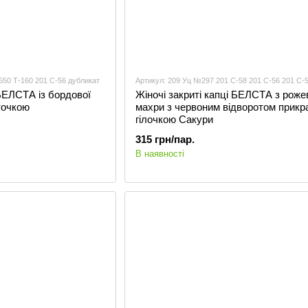
550 Т-160 201 С-56 дубликат
Артикул: 209 Уц №297 201 С-58 201 С-56 201 С-
 БЕЛСТА із бордової
Жіночі закриті капці БЕЛСТА з роже
точкою
махри з червоним відворотом прикр
гілочкою Сакури
315 грн/пар.
В наявності