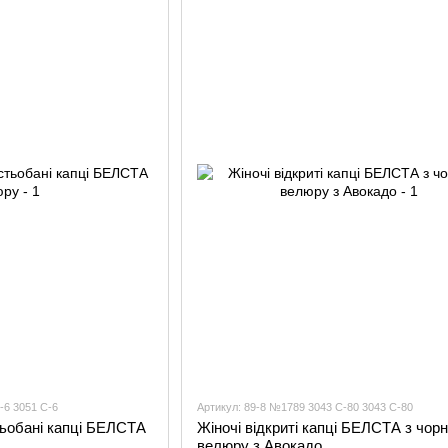
-6 3051 С-6
Артикул: 89-8 №1789 3043 С-80 3043 С-80
стьобані капці БЕЛСТА
Жіночі відкриті капці БЕЛСТА з чорн
велюру з Авокадо