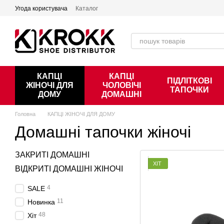
Перейти к основному контенту
Угода користувача
Каталог
КАПЦІ
КАПЦІ
ПІДЛІТКОВІ
ЖІНОЧІ ДЛЯ
ЧОЛОВІЧІ
ТАПОЧКИ
ДОМУ
ДОМАШНІ
Головна
КАПЦІ ЖІНОЧІ ДЛЯ ДОМУ
Домашні тапочки жіночі
ЗАКРИТІ ДОМАШНІ
ХІТ
ВІДКРИТІ ДОМАШНІ ЖІНОЧІ
4
SALE
11
Новинка
48
Хіт