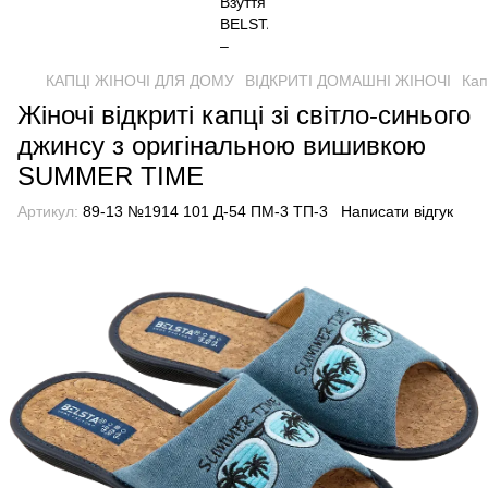
КАПЦІ ЖІНОЧІ ДЛЯ ДОМУ
ВІДКРИТІ ДОМАШНІ ЖІНОЧІ
Кап
Жіночі відкриті капці зі світло-синього
джинсу з оригінальною вишивкою
SUMMER TIME
Артикул:
89-13 №1914 101 Д-54 ПМ-3 ТП-3
Написати відгук