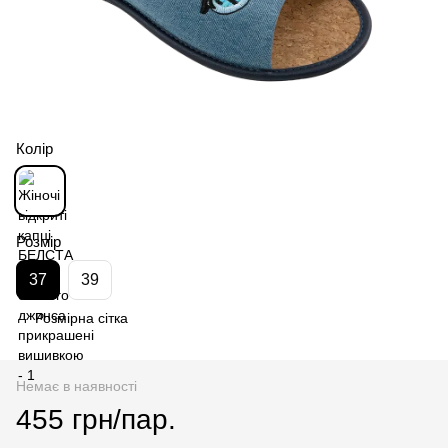
Колір
Розмір
37
39
Розмірна сітка
Немає в наявності
455 грн/пар.