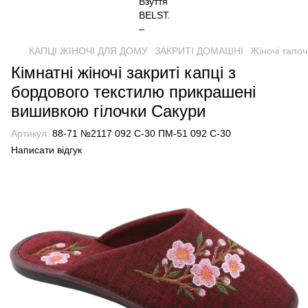
КАПЦІ ЖІНОЧІ ДЛЯ ДОМУ
ЗАКРИТІ ДОМАШНІ
Жіночі тапоч
Кімнатні жіночі закриті капці з
бордового текстилю прикрашені
вишивкою гілочки Сакури
Артикул:
88-71 №2117 092 С-30 ПМ-51 092 С-30
Написати відгук