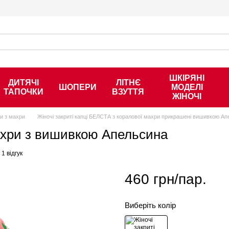
ШКІРЯНІ
ДИТЯЧІ
ЛІТНЄ
ШОПЕРИ
МОДЕЛІ
ТАПОЧКИ
ВЗУТТЯ
ЖІНОЧІ
ки з махри
Жіночі закриті капці БЕЛСТА з коралової махри прикрашені вишивкою А
махри з вишивкою Апельсина
1 відгук
460 грн/пар.
Виберіть колір