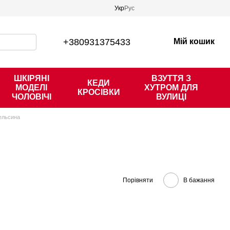
Укр
Рус
+380931375433
Мій кошик
ШКІРЯНІ
ВЗУТТЯ З
КЕДИ
МОДЕЛІ
ХУТРОМ ДЛЯ
КРОСІВКИ
ЧОЛОВІЧІ
ВУЛИЦІ
пельсина
Порівняти
В бажання