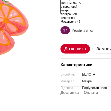
Розмір
37
Розмірна сітка
До кошика
Замови
Характеристики
Виробник
БЕЛСТА
Матеріал
Махра
Підошва
Поліуретан неон
Доставка
Оплата