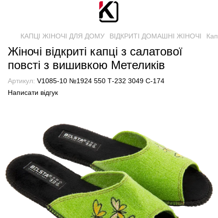
КАПЦІ ЖІНОЧІ ДЛЯ ДОМУ
ВІДКРИТІ ДОМАШНІ ЖІНОЧІ
Кап
Жіночі відкриті капці з салатової
повсті з вишивкою Метеликів
Артикул:
V1085-10 №1924 550 Т-232 3049 С-174
Написати відгук