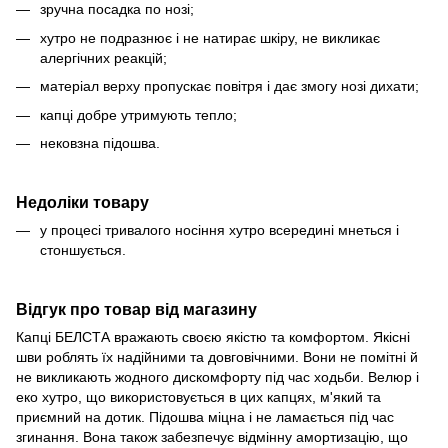
зручна посадка по нозі;
хутро не подразнює і не натирає шкіру, не викликає
алергічних реакцій;
матеріал верху пропускає повітря і дає змогу нозі дихати;
капці добре утримують тепло;
нековзна підошва.
Недоліки товару
у процесі тривалого носіння хутро всередині мнеться і
стоншується.
Відгук про товар від магазину
Капці БЕЛСТА вражають своєю якістю та комфортом. Якісні
шви роблять їх надійними та довговічними. Вони не помітні й
не викликають жодного дискомфорту під час ходьби. Велюр і
еко хутро, що використовується в цих капцях, м'який та
приємний на дотик. Підошва міцна і не ламається під час
згинання. Вона також забезпечує відмінну амортизацію, що