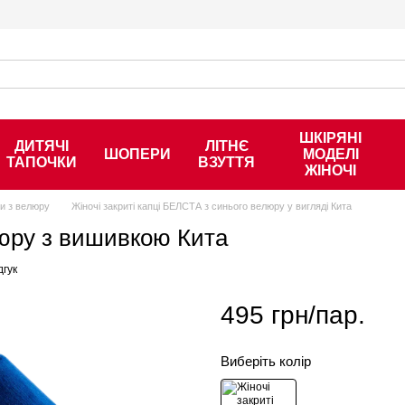
ШКІРЯНІ
ДИТЯЧІ
ЛІТНЄ
ШОПЕРИ
МОДЕЛІ
ТАПОЧКИ
ВЗУТТЯ
ЖІНОЧІ
ки з велюру
Жіночі закриті капці БЕЛСТА з синього велюру у вигляді Кита
елюру з вишивкою Кита
дгук
495 грн/пар.
Виберіть колір