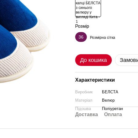
Розмір
36
Розмірна сітка
До кошика
Замови
Характеристики
Виробник
БЕЛСТА
Матеріал
Велюр
Підошва
Поліуретан
Доставка
Оплата