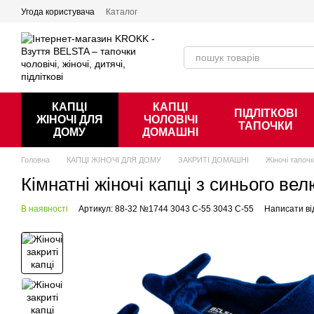
Перейти к основному контенту
Угода користувача
Каталог
КАПЦІ
КАПЦІ
ПІДЛІТКОВІ
ЖІНОЧІ ДЛЯ
ЧОЛОВІЧІ
ТАПОЧКИ
ДОМУ
ДОМАШНІ
Головна
КАПЦІ ЖІНОЧІ ДЛЯ ДОМУ
ЗАКРИТІ ДОМАШНІ
Жіночі тапоч
Кімнатні жіночі капці з синього в
В наявності
Артикул: 88-32 №1744 3043 С-55 3043 С-55
Написати ві