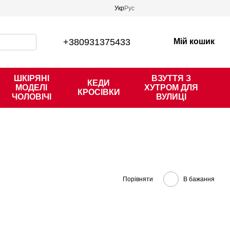
Укр
Рус
+380931375433
Мій кошик
ШКІРЯНІ
ВЗУТТЯ З
КЕДИ
МОДЕЛІ
ХУТРОМ ДЛЯ
КРОСІВКИ
ЧОЛОВІЧІ
ВУЛИЦІ
Порівняти
В бажання