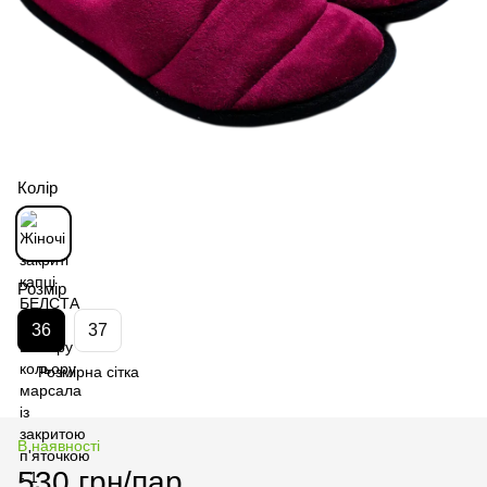
Колір
Розмір
36
37
Розмірна сітка
В наявності
530 грн/пар.