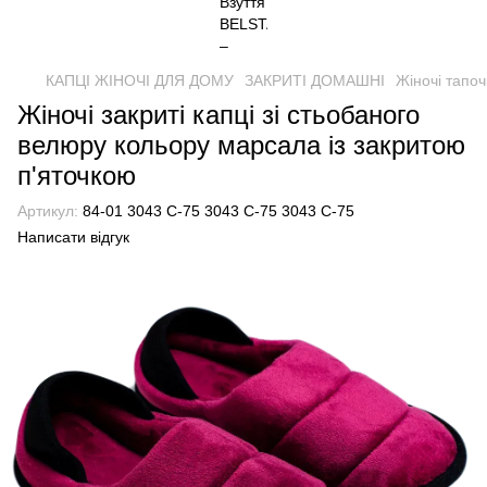
КАПЦІ ЖІНОЧІ ДЛЯ ДОМУ
ЗАКРИТІ ДОМАШНІ
Жіночі тапоч
Жіночі закриті капці зі стьобаного
велюру кольору марсала із закритою
п'яточкою
Артикул:
84-01 3043 С-75 3043 С-75 3043 С-75
Написати відгук