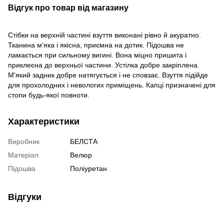
Відгук про товар від магазину
Стібки на верхній частині взуття виконані рівно й акуратно.
Тканина м'яка і якісна, приємна на дотик. Підошва не
ламається при сильному вигині. Вона міцно пришита і
приклеєна до верхньої частини. Устілка добре закріплена.
М'який задник добре натягується і не сповзає. Взуття підійде
для прохолодних і невологих приміщень. Капці призначені для
стопи будь-якої повноти.
Характеристики
Виробник
БЕЛСТА
Матеріал
Велюр
Підошва
Поліуретан
Відгуки