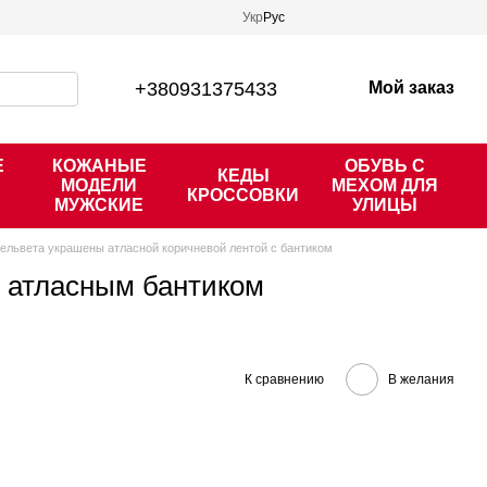
Укр
Рус
+380931375433
Мой заказ
Е
КОЖАНЫЕ
ОБУВЬ С
КЕДЫ
МОДЕЛИ
МЕХОМ ДЛЯ
КРОССОВКИ
Е
МУЖСКИЕ
УЛИЦЫ
ельвета украшены атласной коричневой лентой с бантиком
ы атласным бантиком
К сравнению
В желания