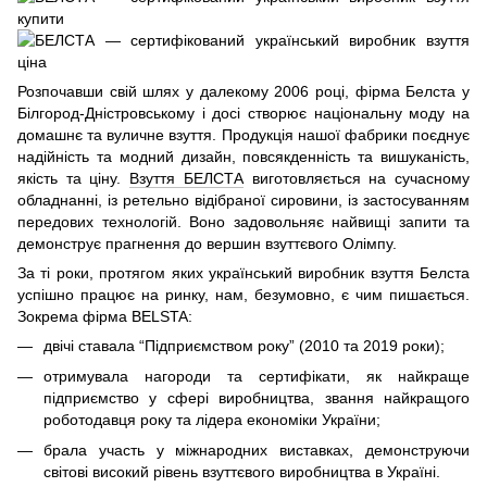
Розпочавши свій шлях у далекому 2006 році, фірма Белста у
Білгород-Дністровському і досі створює національну моду на
домашнє та вуличне взуття. Продукція нашої фабрики поєднує
надійність та модний дизайн, повсякденність та вишуканість,
якість та ціну.
Взуття БЕЛСТА
виготовляється на сучасному
обладнанні, із ретельно відібраної сировини, із застосуванням
передових технологій. Воно задовольняє найвищі запити та
демонструє прагнення до вершин взуттєвого Олімпу.
За ті роки, протягом яких український виробник взуття Белста
успішно працює на ринку, нам, безумовно, є чим пишається.
Зокрема фірма BELSTA:
двічі ставала “Підприємством року” (2010 та 2019 роки);
отримувала нагороди та сертифікати, як найкраще
підприємство у сфері виробництва, звання найкращого
роботодавця року та лідера економіки України;
брала участь у міжнародних виставках, демонструючи
світові високий рівень взуттєвого виробництва в Україні.