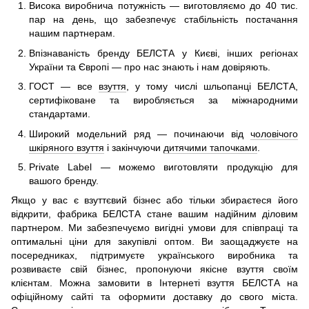
Висока виробнича потужність — виготовляємо до 40 тис.
пар на день, що забезпечує стабільність постачання
нашим партнерам.
Впізнаваність бренду БЕЛСТА у Києві, інших регіонах
України та Європі — про нас знають і нам довіряють.
ГОСТ — все
взуття
, у тому числі шльопанці БЕЛСТА,
сертифіковане та виробляється за міжнародними
стандартами.
Широкий модельний ряд — починаючи від
чоловічого
шкіряного взуття
і закінчуючи
дитячими тапочками
.
Private Label — можемо виготовляти продукцію для
вашого бренду.
Якщо у вас є взуттєвий бізнес або тільки збираєтеся його
відкрити, фабрика БЕЛСТА стане вашим надійним діловим
партнером. Ми забезпечуємо вигідні умови для співпраці та
оптимальні ціни для закупівлі оптом. Ви заощаджуєте на
посередниках, підтримуєте українського виробника та
розвиваєте свій бізнес, пропонуючи якісне взуття своїм
клієнтам. Можна замовити в Інтернеті взуття БЕЛСТА на
офіційному сайті та оформити доставку до свого міста.