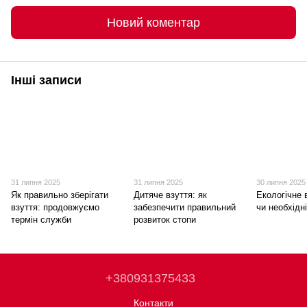
Новий коментар
Інші записи
31 липня 2025
31 липня 2025
30 липня 2025
Як правильно зберігати
Дитяче взуття: як
Екологічне 
взуття: продовжуємо
забезпечити правильний
чи необхідн
термін служби
розвиток стопи
+380931375433
Контакти