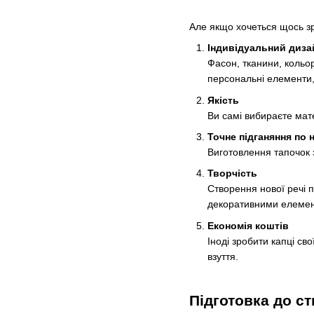
Але якщо хочеться щось зро
Індивідуальний диза
Фасон, тканини, кольор
персональні елементи
Якість
Ви самі вибираєте мат
Точне підганяння по н
Виготовлення тапочок з
Творчість
Створення нової речі 
декоративними елеме
Економія коштів
Іноді зробити капці св
взуття.
Підготовка до с