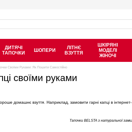
ШКІРЯНІ
ДИТЯЧІ
ЛІТНЄ
ШОПЕРИ
МОДЕЛІ
ТАПОЧКИ
ВЗУТТЯ
ЖІНОЧІ
очки Своїми Руками: Як Пошити Самостійно
пці своїми руками
хороше домашнє взуття. Наприклад, замовити гарні капці в інтернет-
Тапочки BELSTA з натуральної замш