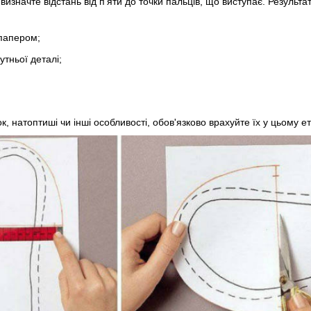
 визначте відстань від п'яти до точки пальців, що виступає. Результа
 папером;
утньої деталі;
, натоптиші чи інші особливості, обов'язково врахуйте їх у цьому ет