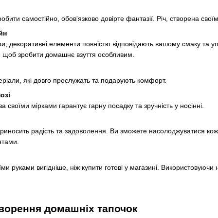
бити самостійно, обов'язково довірте фантазії. Річ, створена своїм
йн
и, декоративні елементи повністю відповідають вашому смаку та упо
, щоб зробити домашнє взуття особливим.
еріали, які довго прослужать та подарують комфорт.
озі
а своїми мірками гарантує гарну посадку та зручність у носінні.
приносить радість та задоволення. Ви зможете насолоджуватися кож
нтами.
оїми руками вигідніше, ніж купити готові у магазині. Використовуючи
творення домашніх тапочок