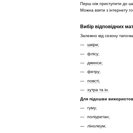
Перш ніж приступити до ши
Можна взяти з інтернету г
Вибір відповідних мат
Залежно від сезону тапочки
шкіри;
флісу;
джинси;
фетру;
повсті;
хутра та ін.
Для підошви використо
гуму;
поліуретан;
лінолеум;