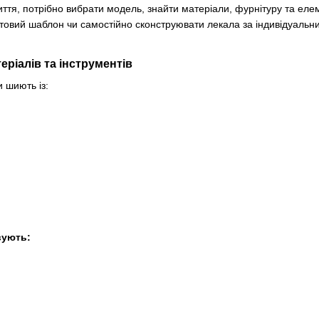
ття, потрібно вибрати модель, знайти матеріали, фурнітуру та еле
отовий шаблон чи самостійно сконструювати лекала за індивідуальн
еріалів та інструментів
 шиють із:
вують: