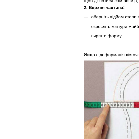
Щоб дізнатися свій розмір,
2. Верхня частина:
оберніть підйом стопи
окресліть контури майб
виріжте форму.
Якщо є деформація кісточок