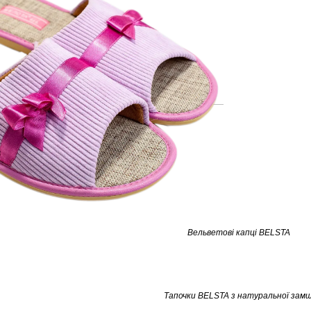
Вельветові капці BELSTA
Тапочки BELSTA з натуральної замш