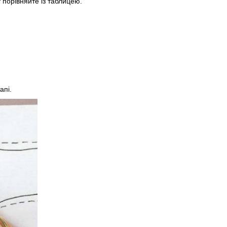
т порівняйте із таблицею.
апі.