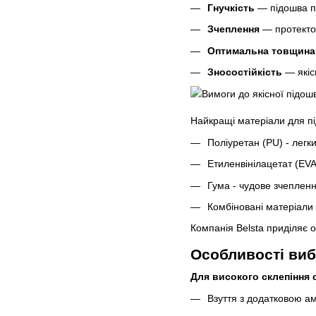
Гнучкість
— підошва по
Зчеплення
— протектор
Оптимальна товщина
Зносостійкість
— якіс
Найкращі матеріали для п
Поліуретан (PU) - легк
Етиленвінілацетат (EVA
Гума - чудове зчеплен
Комбіновані матеріали 
Компанія Belsta приділяє 
Особливості виб
Для високого склепіння 
Взуття з додатковою ам