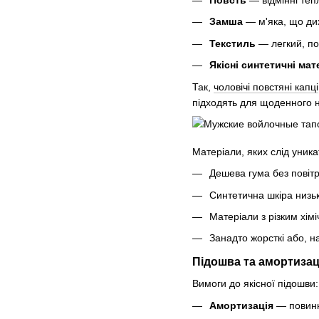
Повсть
— відмінні теп
Замша
— м'яка, що дих
Текстиль
— легкий, пов
Якісні синтетичні мат
Так,
чоловічі повстяні капці
підходять для щоденного н
Матеріали, яких слід уника
Дешева гума без повітр
Синтетична шкіра низько
Матеріали з різким хім
Занадто жорсткі або, н
Підошва та амортизац
Вимоги до якісної підошви:
Амортизація
— повинна