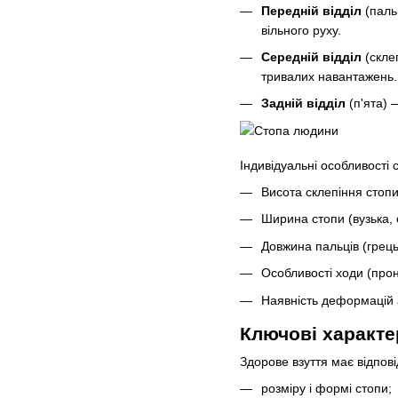
Передній відділ
(паль
вільного руху.
Середній відділ
(скле
тривалих навантажень.
Задній відділ
(п'ята) 
Індивідуальні особливості 
Висота склепіння стопи
Ширина стопи (вузька, 
Довжина пальців (грець
Особливості ходи (прона
Наявність деформацій 
Ключові характе
Здорове взуття має відпов
розміру і формі стопи;