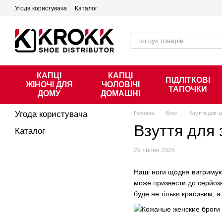
Перейти к основному контенту
Угода користувача
Каталог
КАПЦІ
КАПЦІ
ПІДЛІТКОВІ
ЖІНОЧІ ДЛЯ
ЧОЛОВІЧІ
ТАПОЧКИ
ДОМУ
ДОМАШНІ
Угода користувача
Головна
Блог
Взуття для з
Взуття для 
Каталог
29 липня 2025
Наші ноги щодня витримуют
може призвести до серйозн
буде не тільки красивим, а