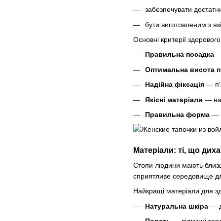
забезпечувати достатн
бути виготовленим з які
Основні критерії здорового
Правильна посадка
—
Оптимальна висота п
Надійна фіксація
— п'
Якісні матеріали
— нат
Правильна форма
— 
Матеріали: ті, що дих
Стопи людини мають близьк
сприятливе середовище для
Найкращі матеріали для зд
Натуральна шкіра
— д