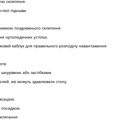
кою склепіння.
сткої підошви.
тримкою поздовжнього склепіння.
ня ортопедичних устілок.
зковий каблук для правильного розподілу навантаження.
оти.
 шнурівкою або застібками.
лей, які можуть здавлювати стопу.
ксацією.
 посадкою.
рилягання.