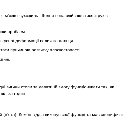
, м'язів і сухожиль. Щодня вона здійснює тисячі рухів,
изки проблем:
льгусної деформації великого пальця.
стати причиною розвитку плоскостопості.
спині.
і вигини стопи та давати їй змогу функціонувати так, як
кілька годин.
й (п'ята). Кожен відділ виконує свої функції та має специфічні