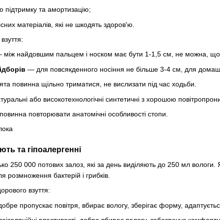
ю підтримку та амортизацію;
сних матеріалів, які не шкодять здоров'ю.
 взуття:
 між найдовшим пальцем і носком має бути 1-1,5 см, не можна, що
ідборів
— для повсякденного носіння не більше 3-4 см, для домаш
ята повинна щільно триматися, не вислизати під час ходьби.
уральні або високотехнологічні синтетичні з хорошою повітропрони
повинна повторювати анатомічні особливості стопи.
ають та гіпоалергенні
о 250 000 потових залоз, які за день виділяють до 250 мл вологи.
 розмноження бактерій і грибків.
орового взуття:
обре пропускає повітря, вбирає вологу, зберігає форму, адаптуєтьс