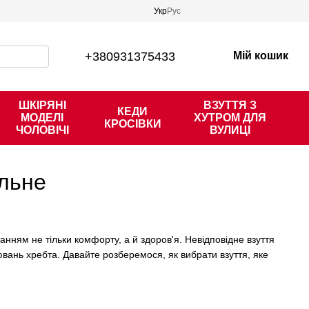
Укр
Рус
+380931375433
Мій кошик
ШКІРЯНІ
ВЗУТТЯ З
КЕДИ
МОДЕЛІ
ХУТРОМ ДЛЯ
КРОСІВКИ
ЧОЛОВІЧІ
ВУЛИЦІ
ильне
нням не тільки комфорту, а й здоров'я. Невідповідне взуття
ювань хребта. Давайте розберемося, як вибрати взуття, яке