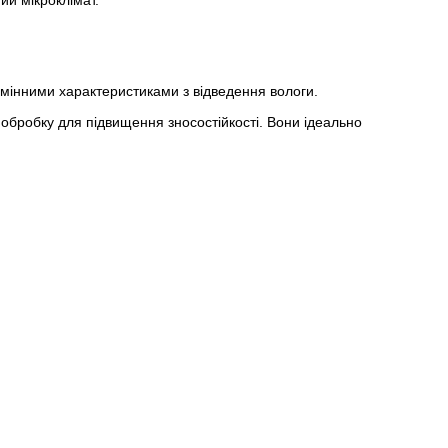
ий мікроклімат.
дмінними характеристиками з відведення вологи.
у обробку для підвищення зносостійкості. Вони ідеально