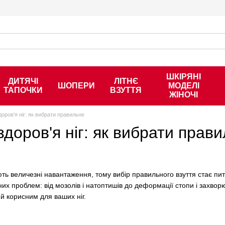
ШКІРЯНІ
ДИТЯЧІ
ЛІТНЄ
ШОПЕРИ
МОДЕЛІ
ТАПОЧКИ
ВЗУТТЯ
ЖІНОЧІ
доров'я ніг: як вибрати правильне
здоров'я ніг: як вибрати прав
ь величезні навантаження, тому вибір правильного взуття стає пита
их проблем: від мозолів і натоптишів до деформації стопи і захвор
 й корисним для ваших ніг.