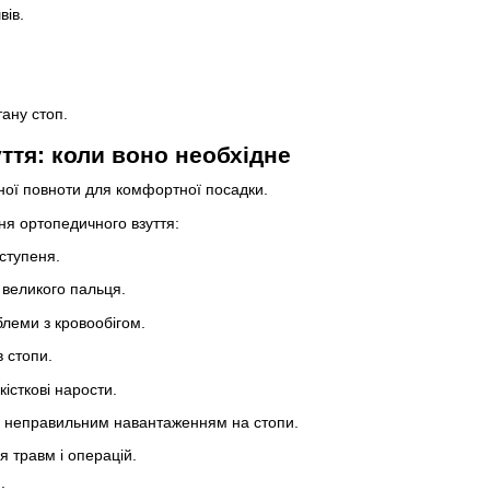
вів.
ану стоп.
ття: коли воно необхідне
зної повноти для комфортної посадки.
ня ортопедичного взуття:
 ступеня.
великого пальця.
блеми з кровообігом.
в стопи.
кісткові нарости.
і з неправильним навантаженням на стопи.
ля травм і операцій.
: