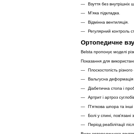
Взуття без внутрішніх ш
М'яка підкладка.
Відмінна вентиляція.
Регулярний контроль ст
Ортопедичне взу
Belsta пропонує моделі рі
Показання для використан
Плоскостопість різного
Вальгусна деформація 
Діабетична стопа і про
Артрит і артроз суглобі
П'яткова шпора та інші 
Болі у спині, пов'язан
Період реабілітації піс
Види ортопедичного взуття