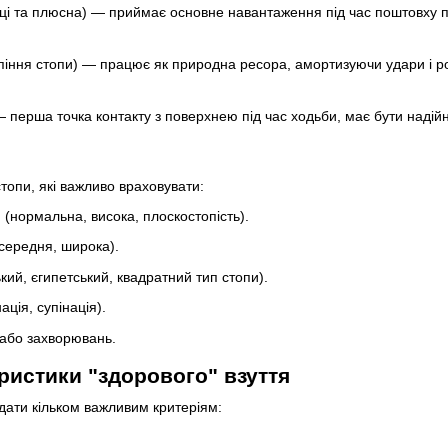
ці та плюсна) — приймає основне навантаження під час поштовху пі
піння стопи) — працює як природна ресора, амортизуючи удари і р
— перша точка контакту з поверхнею під час ходьби, має бути надій
стопи, які важливо враховувати:
 (нормальна, висока, плоскостопість).
середня, широка).
кий, єгипетський, квадратний тип стопи).
ція, супінація).
або захворювань.
ристики "здорового" взуття
ідати кільком важливим критеріям: