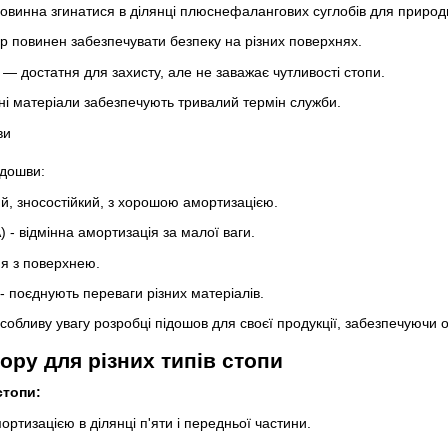
винна згинатися в ділянці плюснефалангових суглобів для природн
 повинен забезпечувати безпеку на різних поверхнях.
— достатня для захисту, але не заважає чутливості стопи.
ні матеріали забезпечують тривалий термін служби.
ідошви:
ий, зносостійкий, з хорошою амортизацією.
) - відмінна амортизація за малої ваги.
ня з поверхнею.
- поєднують переваги різних матеріалів.
особливу увагу розробці підошов для своєї продукції, забезпечуючи
ору для різних типів стопи
стопи:
ортизацією в ділянці п'яти і передньої частини.