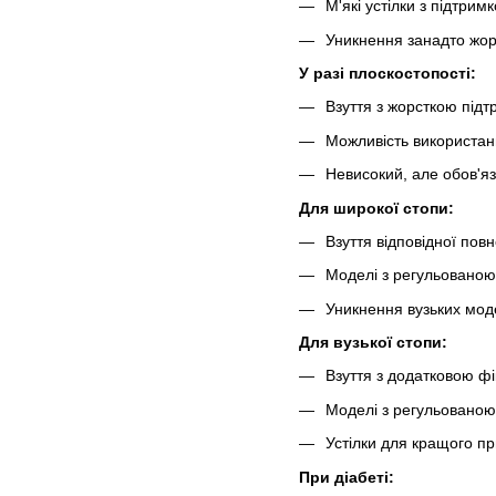
М'які устілки з підтрим
Уникнення занадто жор
У разі плоскостопості:
Взуття з жорсткою під
Можливість використан
Невисокий, але обов'я
Для широкої стопи:
Взуття відповідної повн
Моделі з регульованою
Уникнення вузьких моде
Для вузької стопи:
Взуття з додатковою фі
Моделі з регульованою
Устілки для кращого п
При діабеті: