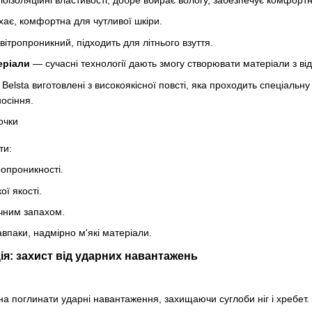
лоізоляційні властивості, добре вбирає вологу, забезпечує комфортн
ає, комфортна для чутливої шкіри.
ітропроникний, підходить для літнього взуття.
еріали
— сучасні технології дають змогу створювати матеріали з ві
Belsta виготовлені з високоякісної повсті, яка проходить спеціальн
осіння.
ти:
опроникності.
ї якості.
ічним запахом.
авпаки, надмірно м'які матеріали.
ія: захист від ударних навантажень
 поглинати ударні навантаження, захищаючи суглоби ніг і хребет.