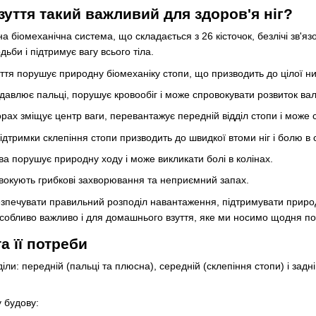
уття такий важливий для здоров'я ніг?
біомеханічна система, що складається з 26 кісточок, безлічі зв'язок
дьби і підтримує вагу всього тіла.
ття порушує природну біомеханіку стопи, що призводить до цілої н
здавлює пальці, порушує кровообіг і може спровокувати розвиток ва
орах зміщує центр ваги, перевантажує передній відділ стопи і може 
ідтримки склепіння стопи призводить до швидкої втоми ніг і болю в 
а порушує природну ходу і може викликати болі в колінах.
овокують грибкові захворювання та неприємний запах.
езпечувати правильний розподіл навантаження, підтримувати природн
обливо важливо і для домашнього взуття, яке ми носимо щодня по 
а її потреби
іли: передній (пальці та плюсна), середній (склепіння стопи) і задні
 будову: