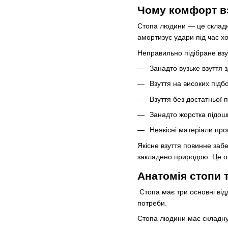
Чому комфорт вз
Стопа людини — це складна 
амортизує удари під час хо
Неправильно підібране взу
Занадто вузьке взуття 
Взуття на високих підб
Взуття без достатньої п
Занадто жорстка підошв
Неякісні матеріали пр
Якісне взуття повинне заб
закладено природою. Це ос
Анатомія стопи т
Стопа має три основні відд
потреби.
Стопа людини має складну